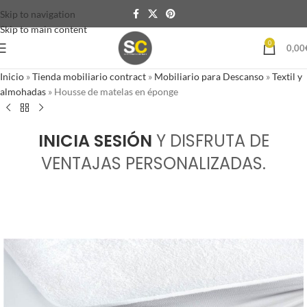
Skip to navigation
Skip to main content
0
0,00
Inicio
»
Tienda mobiliario contract
»
Mobiliario para Descanso
»
Textil y
almohadas
»
Housse de matelas en éponge
INICIA SESIÓN
Y DISFRUTA DE
VENTAJAS PERSONALIZADAS.