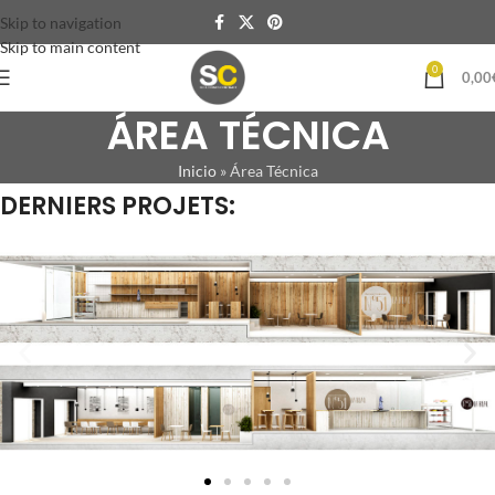
Skip to navigation
Skip to main content
0
0,00
ÁREA TÉCNICA
Inicio
»
Área Técnica
DERNIERS PROJETS: