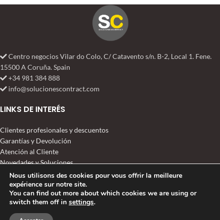
Centro negocios Vilar do Colo, C/ Catavento s/n. B-2, Local 1. Fene.
15500 A Coruña. Spain
+34 981 384 888
info@solucionescontract.com
LINKS DE INTERÉS
Clientes profesionales y descuentos
Garantías y Devolución
Atención al Cliente
Novedades y Soluciones
Nous utilisons des cookies pour vous offrir la meilleure
expérience sur notre site.
SOLUCIONES CONTRACT
2022 TODOS LOS DERECHOS RESERVADOS
You can find out more about which cookies we are using or
switch them off in
settings
.
0