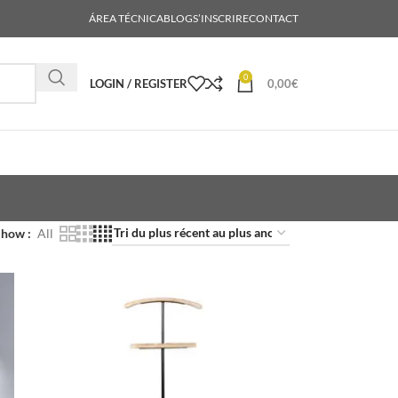
ÁREA TÉCNICA
BLOG
S’INSCRIRE
CONTACT
0
LOGIN / REGISTER
0,00
€
Show
All