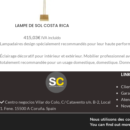
LAMPE DE SOL COSTA RICA
415,03
€
IVA incluido
Lampadaires design spécialement recommandés pour leur haute performance 
Éclairage décoratif pour intérieur et extérieur. Mobilier professionnel a
totalement recommandée pour un usage domestique, domestique. Donnez
LIN
Clie
Gara
Aten
Centro negocios Vilar do Colo, C/ Catavento s/n. B-2, Local
Nove
1. Fene. 15500 A Coruña. Spain
+34 981 384 888
Nous utilisons des coo
info@solucionescontract.com
You can find out mor
SOLUCIONES CONTRACT
2022 TODOS LOS DERECHOS RESERVADOS