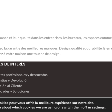
et leur qualité dans les entreprises, les bureaux, les espaces commerciau
vec la garantie des meilleures marques, Design, qualité et durabilité. Bie
 à votre maison une touche de design!
KS DE INTERÉS
ntes profesionales y descuentos
ntías y Devolución
ción al Cliente
dades y Soluciones
kies pour vous offrir la meilleure expérience sur notre site.
e about which cookies we are using or switch them off in
settings
.