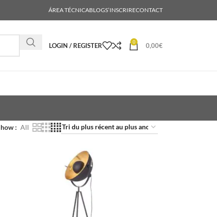
ÁREA TÉCNICA
BLOG
S’INSCRIRE
CONTACT
0
LOGIN / REGISTER
0,00
€
Show
All