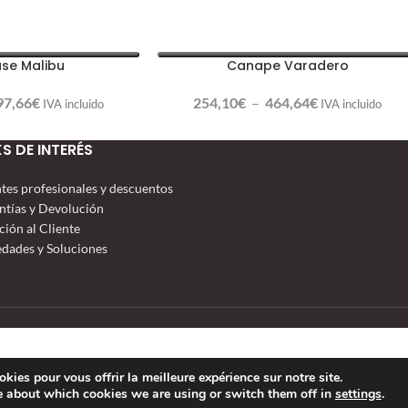
se Malibu
Canape Varadero
97,66
€
254,10
€
–
464,64
€
IVA incluido
IVA incluido
KS DE INTERÉS
ntes profesionales y descuentos
ntías y Devolución
ción al Cliente
dades y Soluciones
kies pour vous offrir la meilleure expérience sur notre site.
e about which cookies we are using or switch them off in
settings
.