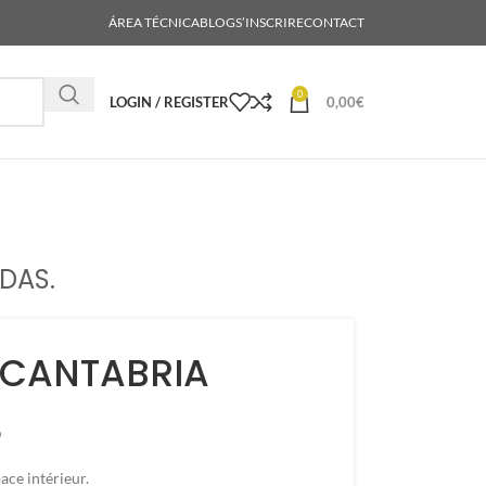
ÁREA TÉCNICA
BLOG
S’INSCRIRE
CONTACT
0
LOGIN / REGISTER
0,00
€
DAS.
 CANTABRIA
o
ace intérieur.