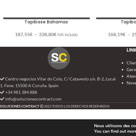
Tapibase Bahamas
Tapiba
187,55
€
–
338,80
€
168,19
€
–
2
IVA incluido
LIN
Clie
Gara
Aten
Centro negocios Vilar do Colo, C/ Catavento s/n. B-2, Local
Nove
1. Fene. 15500 A Coruña. Spain
+34 981 384 888
info@solucionescontract.com
SOLUCIONES CONTRACT
2022 TODOS LOS DERECHOS RESERVADOS
Nous utilisons des coo
You can find out mor