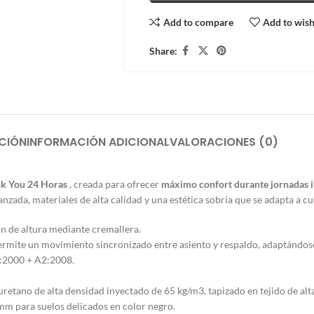
Add to compare
Add to wish
Share:
CIÓN
INFORMACIÓN ADICIONAL
VALORACIONES (0)
k You 24 Horas
, creada para ofrecer
máximo confort durante jornadas i
anzada, materiales de alta calidad y una estética sobria que se adapta a c
ón de altura mediante cremallera.
permite un movimiento sincronizado entre asiento y respaldo, adaptándose
2:2000 + A2:2008.
retano de alta densidad inyectado de 65 kg/m3. tapizado en tejido de alta
mm para suelos delicados en color negro.