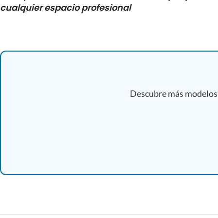
cualquier espacio profesional
</a>https://intacor.net/producto/thank-you/
Descubre más modelos 