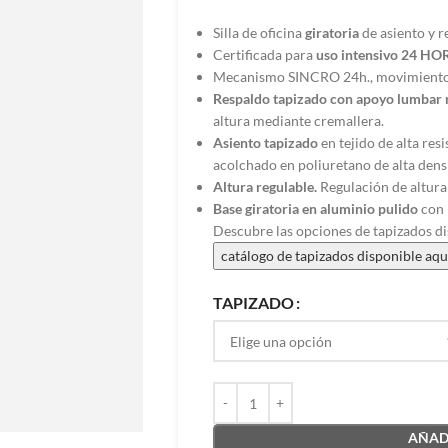
Silla de oficina
giratoria
de asiento y r
Certificada para
uso intensivo 24 HO
Mecanismo SINCRO 24h., movimiento d
Respaldo tapizado con apoyo lumbar 
altura mediante cremallera.
Asiento tapizado
en tejido de alta res
acolchado en poliuretano de alta dens
Altura regulable.
Regulación de altur
Base giratoria en aluminio pulido
con 
Descubre las opciones de tapizados di
catálogo de tapizados disponible aqu
TAPIZADO
AÑADI