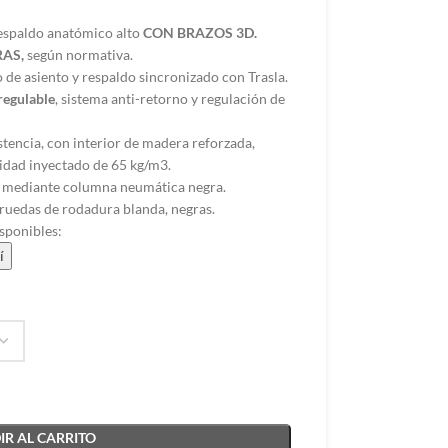
espaldo anatómico alto
CON BRAZOS 3D.
RAS,
según normativa.
e asiento y respaldo sincronizado con Trasla.
regulable
, sistema anti-retorno y regulación de
istencia, con interior de madera reforzada,
idad inyectado de 65 kg/m3.
a mediante columna neumática negra.
ruedas de rodadura blanda, negras.
sponibles:
í
R AL CARRITO