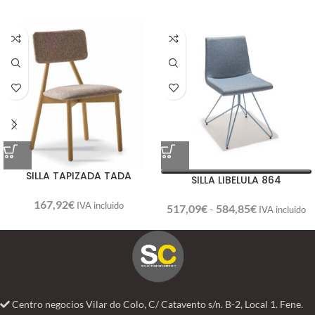
SILLA TAPIZADA TADA
SILLA LIBELULA 864
167,92
€
IVA incluido
517,09
€
-
584,85
€
IVA incluido
Centro negocios Vilar do Colo, C/ Catavento s/n. B-2, Local 1. Fene.