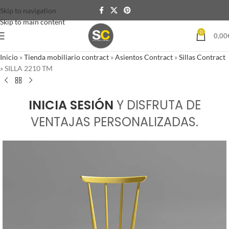
Skip to navigation
Skip to main content
0
0,00
Inicio
»
Tienda mobiliario contract
»
Asientos Contract
»
Sillas Contract
»
SILLA 2210 TM
INICIA SESIÓN
Y DISFRUTA DE
VENTAJAS PERSONALIZADAS.