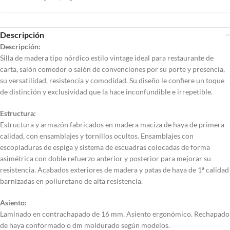
Descripción
Descripción:
Silla de madera tipo nórdico estilo vintage ideal para restaurante de
carta, salón comedor o salón de convenciones por su porte y presencia,
su versatilidad, resistencia y comodidad. Su diseño le confiere un toque
de distinción y exclusividad que la hace inconfundible e irrepetible.
Estructura:
Estructura y armazón fabricados en madera maciza de haya de primera
calidad, con ensamblajes y tornillos ocultos. Ensamblajes con
escopladuras de espiga y sistema de escuadras colocadas de forma
asimétrica con doble refuerzo anterior y posterior para mejorar su
resistencia. Acabados exteriores de madera y patas de haya de 1ª calidad
barnizadas en poliuretano de alta resistencia.
Asiento:
Laminado en contrachapado de 16 mm. Asiento ergonómico. Rechapado
de haya conformado o dm moldurado según modelos.