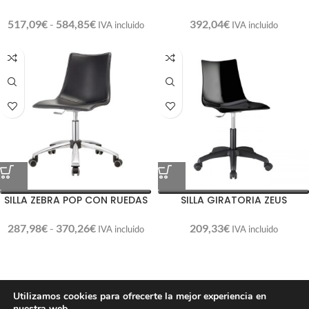
517,09
€
-
584,85
€
392,04
€
IVA incluido
IVA incluido
SILLA ZEBRA POP CON RUEDAS
SILLA GIRATORIA ZEUS
287,98
€
-
370,26
€
209,33
€
IVA incluido
IVA incluido
La mejor silla de oficina para
Utilizamos cookies para ofrecerte la mejor experiencia en
nuestra web.