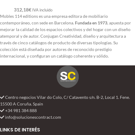
312,18
€
IVA incluido
Mobles 114 editions es una empresa editora de mobiliario
contemporáneo, con sede en Barcelona.
Fundada en 1973
, apuesta por
mejorar la calidad de los espacios colectivos y del hogar con un diseño
atemporal y de autor. Conjugan Creatividad, diseño y arquitectura a
través de cinco catálogos de producto de diversas tipologías. Su
colección está diseñada por autores de reconocido prestigio
internacional, y configuran un catálogo coherente y sólido.
Centro negocios Vilar do Colo, C/ Catavento s/n. B-2, Local 1. Fene.
15500 A Coruña. Spain
+34 981 384 888
info@solucionescontract.com
LINKS DE INTERÉS