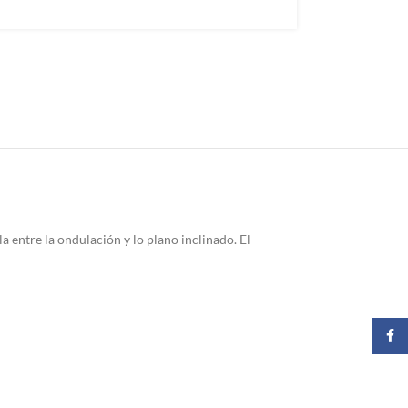
 entre la ondulación y lo plano inclinado. El
Faceb