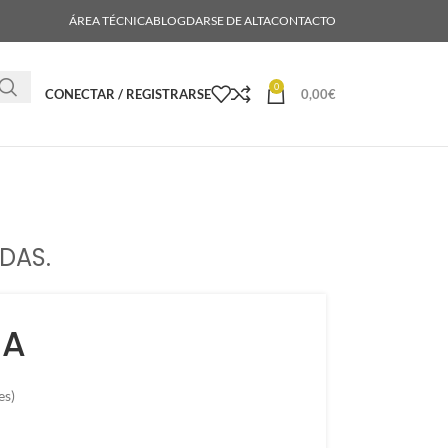
ÁREA TÉCNICA
BLOG
DARSE DE ALTA
CONTACTO
0
CONECTAR / REGISTRARSE
0,00
€
DAS.
NA
es)