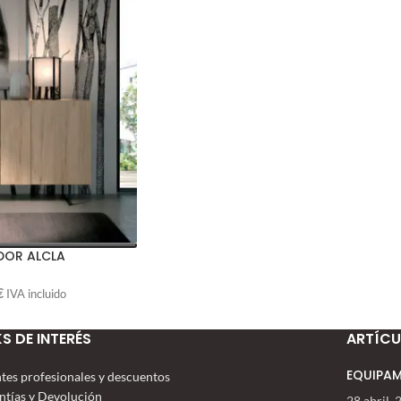
DOR ALCLA
€
IVA incluido
KS DE INTERÉS
ARTÍCU
EQUIPAM
ntes profesionales y descuentos
ntías y Devolución
28 abril,