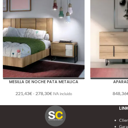
MESILLA DE NOCHE PATA METALICA
APARA
221,43
€
-
278,30
€
848,36
IVA incluido
LIN
Clie
Gara