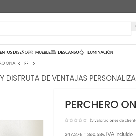
IENTOS DISEÑO
MUEBLE
DESCANSO
ILUMINACIÓN
RO ONA
Y DISFRUTA DE VENTAJAS PERSONALIZA
PERCHERO O
(
3
valoraciones de client
-
IVA incluido
347,27
€
360,58
€