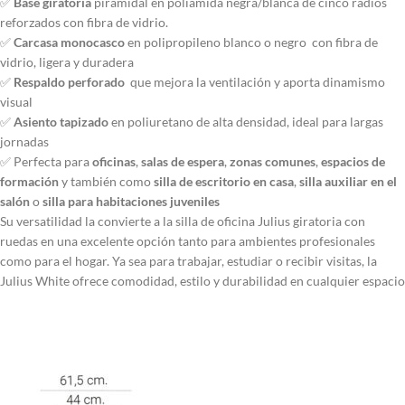
✅
Base giratoria
piramidal en poliamida negra/blanca de cinco radios
reforzados con fibra de vidrio.
✅
Carcasa monocasco
en polipropileno blanco o negro con fibra de
vidrio, ligera y duradera
✅
Respaldo perforado
que mejora la ventilación y aporta dinamismo
visual
✅
Asiento tapizado
en poliuretano de alta densidad, ideal para largas
jornadas
✅ Perfecta para
oficinas
,
salas de espera
,
zonas comunes
,
espacios de
formación
y también como
silla de escritorio en casa
,
silla auxiliar en el
salón
o
silla para habitaciones juveniles
Su versatilidad la convierte a la silla de oficina Julius giratoria con
ruedas en una excelente opción tanto para ambientes profesionales
como para el hogar. Ya sea para trabajar, estudiar o recibir visitas, la
Julius White ofrece comodidad, estilo y durabilidad en cualquier espacio