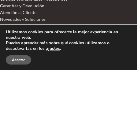
Garantías y Devolución
Atención al Cliente
Novedades y Soluciones
ARTÍCULOS RECIENTES
Utilizamos cookies para ofrecerte la mejor experiencia en
nuestra web.
Puedes aprender más sobre qué cookies utilizamos o
EQUIPAMIENTO HOTEL RURAL MONTEBREAMO
188,76
€
desactivarlas en los
ajustes
.
28 abril, 2026
SILLA DE OFICINA
-
SELECT
0
JULIUS GIRATORIA
Aceptar
192,39
€
OPTIONS
CON RUEDAS
Tienda
Deseos
Carrito
Mi cuenta
IVA
Taburetes Basculantes en tendencia
incluido
7 diciembre, 2025
Crear un lobby cálido de hotel
13 septiembre, 2021
SOLUCIONES CONTRACT
2022 TODOS LOS DERECHOS RESERVADOS