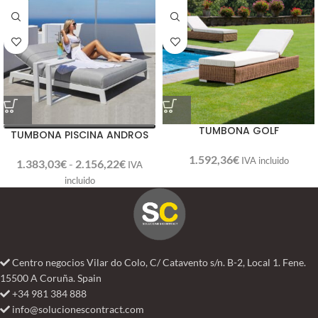
TUMBONA GOLF
TUMBONA PISCINA ANDROS
1.592,36
€
IVA incluido
1.383,03
€
-
2.156,22
€
IVA
incluido
Centro negocios Vilar do Colo, C/ Catavento s/n. B-2, Local 1. Fene.
15500 A Coruña. Spain
+34 981 384 888
info@solucionescontract.com