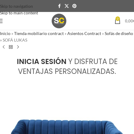
Skip to navigation
Skip to main content
0
0,00
Inicio
»
Tienda mobiliario contract
»
Asientos Contract
»
Sofás de diseño
»
SOFÁ LUKAS
INICIA SESIÓN
Y DISFRUTA DE
VENTAJAS PERSONALIZADAS.