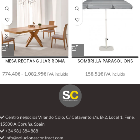
MESA RECTANGULAR ROMA
SOMBRILLA PARASOL ONS
774,40
€
-
1.082,95
€
158,51
€
IVA incluido
IVA incluido
Centro negocios Vilar do Colo, C/ Catavento s/n. B-2, Local 1. Fene.
15500 A Coruña. Spain
+34 981 384 888
info@solucionescontract.com