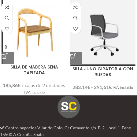
SILLA DE MADERA SENA
SILLA JUNO GIRATORIA CON
TAPIZADA
RUEDAS
185,86
€
cajas de 2 unidades
283,14
€
-
291,61
€
IVA incluido
IVA incluido
Centro negocios Vilar do Colo, C/ Catavento s/n. B-2, Local 1. Fene.
15500 A Coruña. Spain