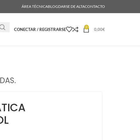
ÁREA TÉCNICA
BLOG
DARSE DE ALTA
CONTACTO
0
CONECTAR / REGISTRARSE
0,00
€
DAS.
TICA
OL