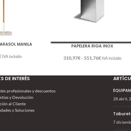
PARASOL MANILA
PAPELERA RIGA INOX
€
IVA incluido
310,97
€
-
551,76
€
IVA incluido
KS DE INTERÉS
ARTÍCU
EQUIPAM
ntes profesionales y descuentos
ntías y Devolución
28 abril,
ción al Cliente
dades y Soluciones
Taburet
7 diciemb