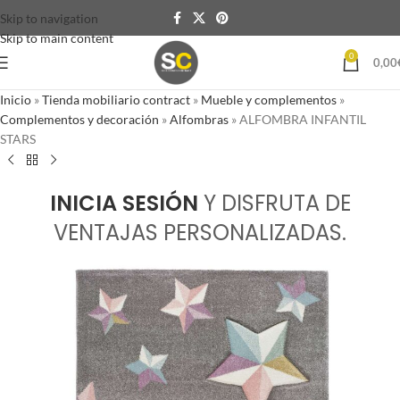
Skip to navigation
Skip to main content
0
0,00
Inicio
»
Tienda mobiliario contract
»
Mueble y complementos
»
Complementos y decoración
»
Alfombras
»
ALFOMBRA INFANTIL
STARS
INICIA SESIÓN
Y DISFRUTA DE
VENTAJAS PERSONALIZADAS.