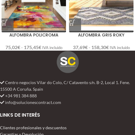
ALFOMBRA POLICROMA
ALFOMBRA GRIS ROKY
75,02
€
-
175,45
€
37,69
€
-
158,30
€
IVA incluido
IVA incluido
Centro negocios Vilar do Colo, C/ Catavento s/n. B-2, Local 1. Fene.
15500 A Coruña. Spain
+34 981 384 888
info@solucionescontract.com
LINKS DE INTERÉS
Clientes profesionales y descuentos
Garantías y Devolución