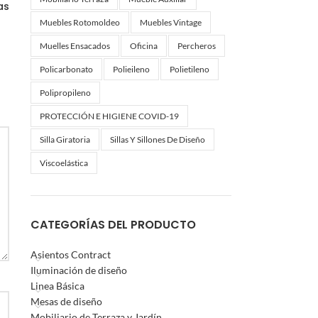
as
Muebles Rotomoldeo
Muebles Vintage
Muelles Ensacados
Oficina
Percheros
Policarbonato
Polieileno
Polietileno
Polipropileno
PROTECCIÓN E HIGIENE COVID-19
Silla Giratoria
Sillas Y Sillones De Diseño
Viscoelástica
CATEGORÍAS DEL PRODUCTO
Asientos Contract
Iluminación de diseño
Linea Básica
Mesas de diseño
Mobiliario de Terraza y Jardín