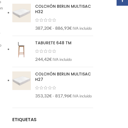
o
COLCHÓN BERLIN MULTISAC
en
H32
387,20
€
-
886,93
€
IVA incluido
a
TABURETE 648 TM
p
244,42
€
IVA incluido
COLCHÓN BERLIN MULTISAC
H27
353,32
€
-
817,96
€
IVA incluido
ETIQUETAS