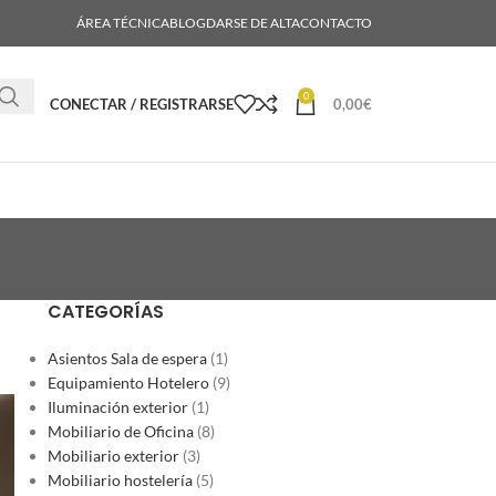
ÁREA TÉCNICA
BLOG
DARSE DE ALTA
CONTACTO
0
CONECTAR / REGISTRARSE
0,00
€
CATEGORÍAS
Asientos Sala de espera
(1)
Equipamiento Hotelero
(9)
Iluminación exterior
(1)
Mobiliario de Oficina
(8)
Mobiliario exterior
(3)
Mobiliario hostelería
(5)