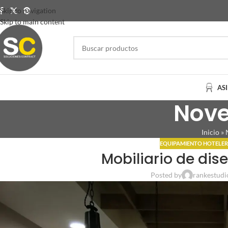
Skip to navigation
Skip to main content
AS
Nove
Inicio
»
EQUIPAMIENTO HOTELE
Mobiliario de dis
Posted by
rankestudi