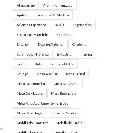
Almacenaje
Aluminio Trenzado
Apilable
Asientos De Madera
Asientos Tapizados
Babila
Ergonómica
.
Estructura Aluminio
Extensible
Exterior
Exterior/interior
Giratoria
Iluminación Nórdica
Industrial
Interior
Jardin
Kids
Lampara De Pie
Lounge
Mesa Auxiliar
Mesa Cristal
Mesa De Comedor
Mesa De Diseño
Mesa De Madera
Mesa Extensible
Mesa Para Apartamento Turístico
Mesa Para Hogar
Mesa Pie Central
Mobiliario Contract
Mobiliario Jardín
er
Mobiliario Terraza
Mueble Auxiliar