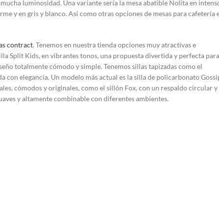
da mucha luminosidad. Una variante sería la mesa abatible Nolita en intens
rme y en gris y blanco. Así como otras opciones de mesas para cafetería 
las contract
. Tenemos en nuestra tienda opciones muy atractivas e
la Split Kids, en vibrantes tonos, una propuesta divertida y perfecta par
diseño totalmente cómodo y simple. Tenemos sillas tapizadas como el
 con elegancia. Un modelo más actual es la silla de policarbonato Gossi
les, cómodos y originales, como el sillón Fox, con un respaldo circular y
 suaves y altamente combinable con diferentes ambientes.