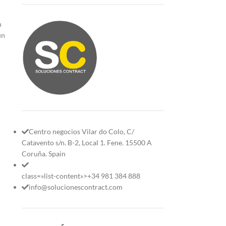
n
un
Centro negocios Vilar do Colo, C/
Catavento s/n. B-2, Local 1. Fene. 15500 A
Coruña. Spain
class=»list-content»>+34 981 384 888
info@solucionescontract.com