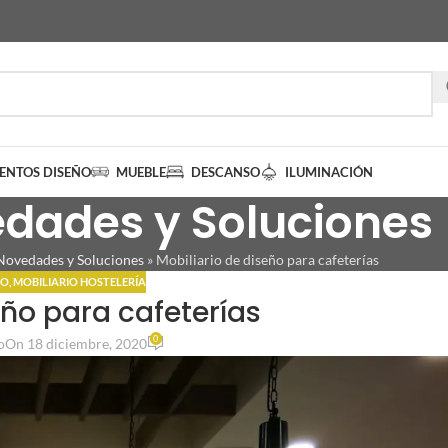
IENTOS DISEÑO
MUEBLE
DESCANSO
ILUMINACIÓN
dades y Soluciones
Novedades y Soluciones
»
Mobiliario de diseño para cafeterías
RO
,
MOBILIARIO HOSTELERÍA
eño para cafeterías
0
o
On 18 diciembre, 2020