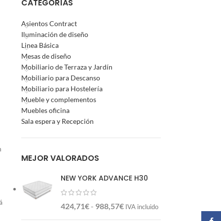
CATEGORÍAS
Asientos Contract
Iluminación de diseño
Linea Básica
Mesas de diseño
Mobiliario de Terraza y Jardín
Mobiliario para Descanso
Mobiliario para Hostelería
Mueble y complementos
Muebles oficina
Sala espera y Recepción
n
MEJOR VALORADOS
NEW YORK ADVANCE H30
á
424,71
€
-
988,57
€
IVA incluido
Faceb