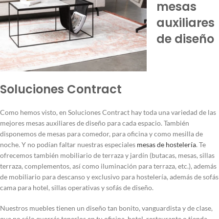
mesas
auxiliares
de diseño
Soluciones Contract
Como hemos visto, en Soluciones Contract hay toda una variedad de las
mejores mesas auxiliares de diseño para cada espacio. También
disponemos de mesas para comedor, para oficina y como mesilla de
noche. Y no podían faltar nuestras especiales
mesas de hostelería
. Te
ofrecemos también mobiliario de terraza y jardín (butacas, mesas, sillas
terraza, complementos, así como iluminación para terraza, etc.), además
de mobiliario para descanso y exclusivo para hostelería, además de sofás
cama para hotel, sillas operativas y sofás de diseño.
Nuestros muebles tienen un diseño tan bonito, vanguardista y de clase,
que no sólo querrás tenerlos en tu oficina, hotel, restaurante o tienda,