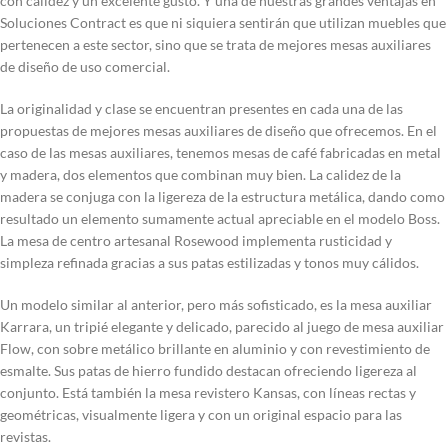
con calidez y un excelente gusto. Y una de nuestras grandes ventajas en
Soluciones Contract es que ni siquiera sentirán que utilizan muebles que
pertenecen a este sector, sino que se trata de mejores mesas auxiliares
de diseño de uso comercial.
La originalidad y clase se encuentran presentes en cada una de las
propuestas de mejores mesas auxiliares de diseño que ofrecemos. En el
caso de las mesas auxiliares, tenemos mesas de café fabricadas en metal
y madera, dos elementos que combinan muy bien. La calidez de la
madera se conjuga con la ligereza de la estructura metálica, dando como
resultado un elemento sumamente actual apreciable en el modelo Boss.
La mesa de centro artesanal Rosewood implementa rusticidad y
simpleza refinada gracias a sus patas estilizadas y tonos muy cálidos.
Un modelo similar al anterior, pero más sofisticado, es la mesa auxiliar
Karrara, un tripié elegante y delicado, parecido al juego de mesa auxiliar
Flow, con sobre metálico brillante en aluminio y con revestimiento de
esmalte. Sus patas de hierro fundido destacan ofreciendo ligereza al
conjunto. Está también la mesa revistero Kansas, con líneas rectas y
geométricas, visualmente ligera y con un original espacio para las
revistas.