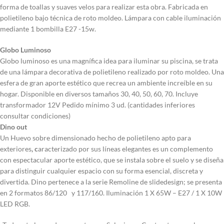
forma de toallas y suaves velos para realizar esta obra. Fabricada en
polietileno bajo técnica de roto moldeo. Lámpara con cable iluminación
mediante 1 bombilla E27 -15w.
Globo Luminoso
Globo luminoso es una magnífica idea para iluminar su piscina, se trata
de una lámpara decorativa de polietileno realizado por roto moldeo. Una
esfera de gran aporte estético que recrea un ambiente increíble en su
hogar. Disponible en diversos tamaños 30, 40, 50, 60, 70. Incluye
transformador 12V Pedido mínimo 3 ud. (cantidades inferiores
consultar condiciones)
Dino out
Un Huevo sobre dimensionado hecho de polietileno apto para
exteriores
, c
aracterizado por sus líneas elegantes es un complemento
con espectacular aporte estético, que se instala sobre el suelo y se diseña
para distinguir cualquier espacio con su forma esencial, discreta y
divertida. Dino pertenece a la serie Remoline de slidedesign; se presenta
en 2 formatos 86/120 y 117/160. Iluminación 1 X 65W – E27 / 1 X 10W
LED RGB.