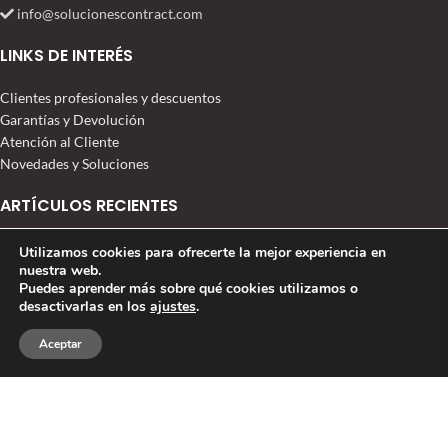
info@solucionescontract.com
LINKS DE INTERÉS
Clientes profesionales y descuentos
Garantías y Devolución
Atención al Cliente
Novedades y Soluciones
ARTÍCULOS RECIENTES
EQUIPAMIENTO HOTEL RURAL MONTEBREAMO
Utilizamos cookies para ofrecerte la mejor experiencia en
nuestra web.
28 abril, 2026
Puedes aprender más sobre qué cookies utilizamos o
desactivarlas en los
ajustes
.
Taburetes Basculantes en tendencia
0
Aceptar
7 diciembre, 2025
Tienda
Deseos
Carrito
Mi cuenta
Crear un lobby cálido de hotel
13 septiembre, 2021