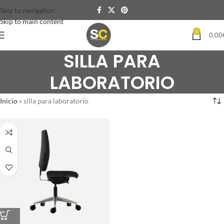
Skip to navigation
Skip to main content
0
0,00
SILLA PARA
LABORATORIO
Inicio
»
silla para laboratorio