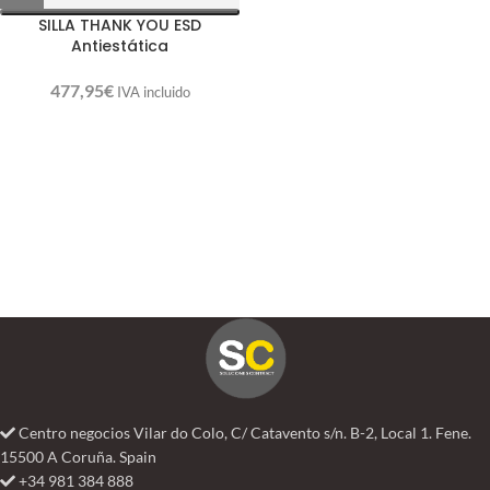
SILLA THANK YOU ESD
Antiestática
477,95
€
IVA incluido
Centro negocios Vilar do Colo, C/ Catavento s/n. B-2, Local 1. Fene.
15500 A Coruña. Spain
+34 981 384 888