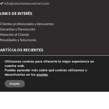
info@solucionescontract.com
LINKS DE INTERÉS
Clientes profesionales y descuentos
Garantías y Devolución
Atención al Cliente
Novedades y Soluciones
ARTÍCULOS RECIENTES
EQUIPAMIENTO HOTEL RURAL MONTEBREAMO
Utilizamos cookies para ofrecerte la mejor experiencia en
nuestra web.
28 abril, 2026
Puedes aprender más sobre qué cookies utilizamos o
desactivarlas en los
ajustes
.
Taburetes Basculantes en tendencia
0
Aceptar
7 diciembre, 2025
Tienda
Deseos
Carrito
Mi cuenta
Crear un lobby cálido de hotel
13 septiembre, 2021