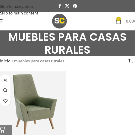
Skip to navigation
Skip to main content
0
0,00
MUEBLES PARA CASAS
RURALES
Inicio
»
muebles para casas rurales