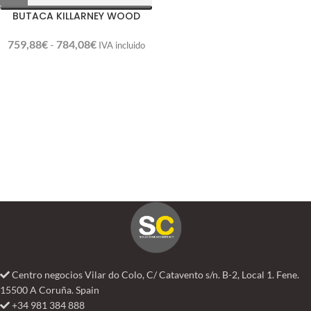
BUTACA KILLARNEY WOOD
759,88
€
-
784,08
€
IVA incluido
Centro negocios Vilar do Colo, C/ Catavento s/n. B-2, Local 1. Fene.
15500 A Coruña. Spain
+34 981 384 888