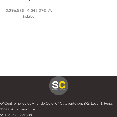
2.296,58
€
-
4.045,27
€
IVA
incluido
Centro negocios Vilar do Colo, C/ Catavento s/n. B-2, Local 1. Fene.
15500 A Coruña. Spain
+34 981 384 888