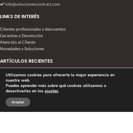
info@solucionescontract.com
LINKS DE INTERÉS
Clientes profesionales y descuentos
Garantías y Devolución
Atención al Cliente
Novedades y Soluciones
ARTÍCULOS RECIENTES
EQUIPAMIENTO HOTEL RURAL MONTEBREAMO
Utilizamos cookies para ofrecerte la mejor experiencia en
nuestra web.
28 abril, 2026
Puedes aprender más sobre qué cookies utilizamos o
desactivarlas en los
ajustes
.
Taburetes Basculantes en tendencia
0
Aceptar
7 diciembre, 2025
Tienda
Deseos
Carrito
Mi cuenta
Crear un lobby cálido de hotel
13 septiembre, 2021