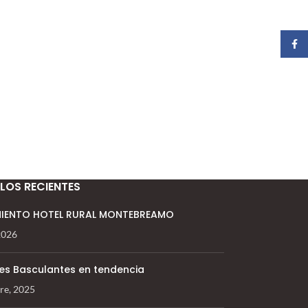
Faceb
LOS RECIENTES
IENTO HOTEL RURAL MONTEBREAMO
 2026
es Basculantes en tendencia
re, 2025