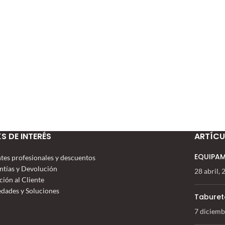
KS DE INTERÉS
ARTÍCU
EQUIPAM
ntes profesionales y descuentos
ntías y Devolución
28 abril,
ción al Cliente
dades y Soluciones
Taburet
7 diciemb