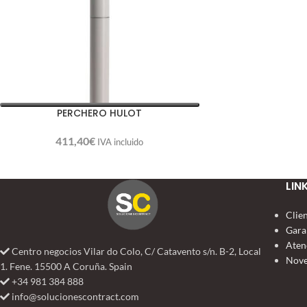
PERCHERO HULOT
411,40
€
IVA incluido
LIN
Clie
Gara
Aten
Centro negocios Vilar do Colo, C/ Catavento s/n. B-2, Local
Nove
1. Fene. 15500 A Coruña. Spain
+34 981 384 888
info@solucionescontract.com