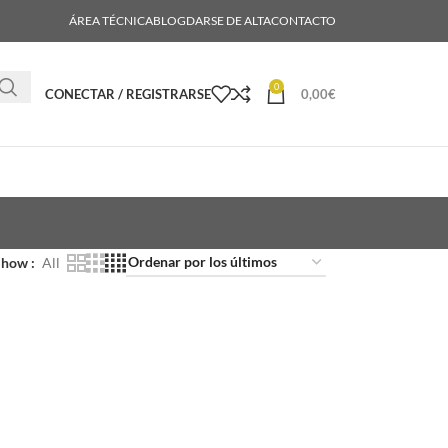
ÁREA TÉCNICA
BLOG
DARSE DE ALTA
CONTACTO
0
CONECTAR / REGISTRARSE
0,00
€
Show
All