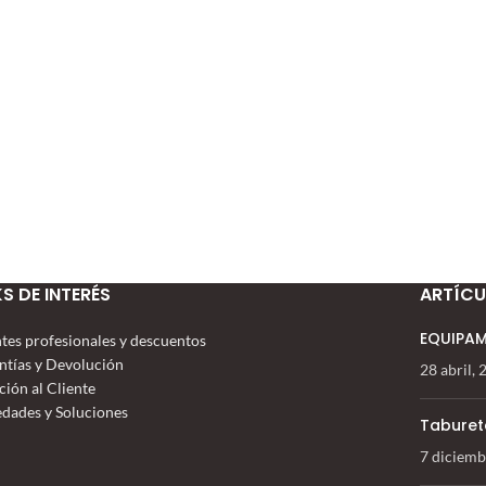
KS DE INTERÉS
ARTÍCU
EQUIPAM
ntes profesionales y descuentos
ntías y Devolución
28 abril,
ción al Cliente
dades y Soluciones
Taburet
7 diciemb