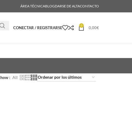
ÁREA TÉCNICA
BLOG
DARSE DE ALTA
CONTACTO
0
CONECTAR / REGISTRARSE
0,00
€
Show
All