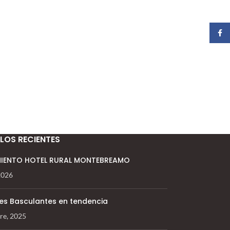
Faceb
LOS RECIENTES
IENTO HOTEL RURAL MONTEBREAMO
 2026
es Basculantes en tendencia
re, 2025